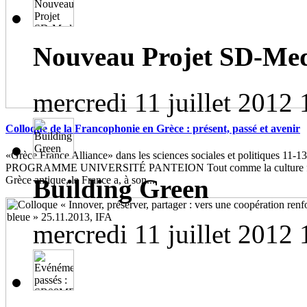
Nouveau Projet SD-Me
mercredi 11 juillet 2012 
Colloque de la Francophonie en Grèce : présent, passé et avenir
«Grèce France Alliance» dans les sciences sociales et politiques 11-1
PROGRAMME UNIVERSITÉ PANTEION Tout comme la culture franç
Building Green
Grèce antique, la France a, à son...
mercredi 11 juillet 2012 