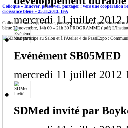
développement durable
Colloque « Innover, préserver, partager : vers une coopération r
croissance bleue » 25.11.2013, IFA
mercredi 11 juillet 2012 
Colloque : Innover, préserver, partager : vers une coopération renforc
bleue 25 novembre, 14h 00 – 21h 30 PROGRAMME (.pdf) L'Institut f
Evénément SB05MED
mercredi 11 juillet 2012 
SDMed invité par Bo