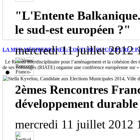
"L'Entente Balkanique.
le sud-est européen ?"
mercredi 11 juillet 2012 
LA MER MÉDITERRANÉE: COUTURE OU COUPURE ? Paris, 
Le Réseau interdisciplinaire pour l’aménagement et la cohésion des te
de ses voisinages (RIATE) organise une conférence européenne sur « 
2èmes Rencontres Franc
développement durable
mercredi 11 juillet 2012 