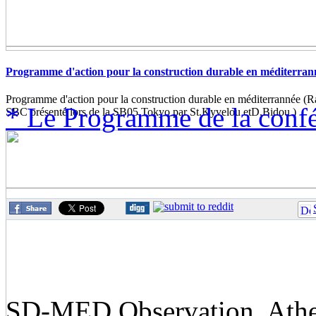
Programme d'action pour la construction durable en méditerran
Programme d'action pour la construction durable en méditerrannée (
* Le Programme de la con
SBC présenté lors de la SB05 Tokyo par St.Kyvelou etD.Bidou )
SD-MED Observation, Athens