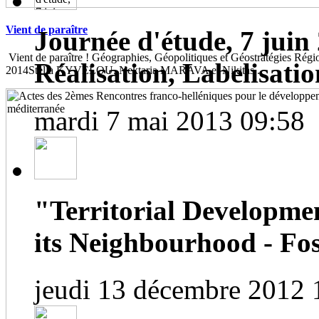
Vient de paraître
Journée d'étude, 7 juin 
Vient de paraître ! Géographies, Géopolitiques et Géostratégies Région
Réalisation, Labelisatio
2014Stella KYVELOU, Nektaria MARAVA et Nikitas...
mardi 7 mai 2013 09:58
"Territorial Developme
its Neighbourhood - Fos
jeudi 13 décembre 2012 