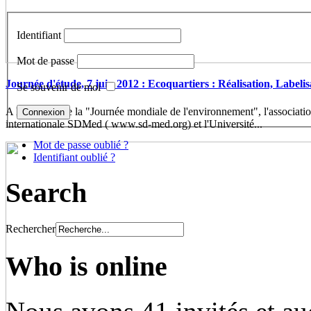
Identifiant
Mot de passe
Journée d'étude, 7 juin 2012 : Ecoquartiers : Réalisation, Labelis
Se souvenir de moi
A l'occasion de la "Journée mondiale de l'environnement", l'associatio
internationale SDMed ( www.sd-med.org) et l'Université...
Mot de passe oublié ?
Identifiant oublié ?
Search
Rechercher
Who is online