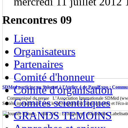
mercredi 11 juillet 2012 
Rencontres 09
Lieu
Organisateurs
Partenaires
Comité d'honneur
Comité d'organisation
SDMed participe au Salon et à l'Atelier 4 de PassiExpo : Commu
Communiqué de presse L’Association Internationale SDMed (www.
Comités scientifiques
Société internationale pour le développement urbain durable et l'éco-
GRANDS TEMOINS