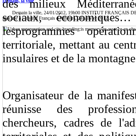
des milieux Méditerrané
Demain, la ville
Demain la ville, 24/01/2012, 19h00 INSTITUT FRANÇAIS DE
sociaux, économiques
spéciale à l Institut Français d Athènes, 24 janvier 2012,...
lesprogrammes opératio
territoriale, mettant au cent
insulaires et de la montagne
Organisateur de la manifes
réunisse des professionn
chercheurs, cadres de l'ad