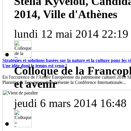
Stella Kyvelou, Candid
2014, Ville d'Athènes
lundi 12 mai 2014 22:19
Stratégies et solutions basées sur la nature et la culture pour les vil
Une idée dont le temps est venu !
Colloque de la Francoph
En l'occurence de l'Année Européenne du patrimoine culturel 2018
et avenir
Planning & Eco-innovation présente la Conférence Internationale...
jeudi 6 mars 2014 16:48