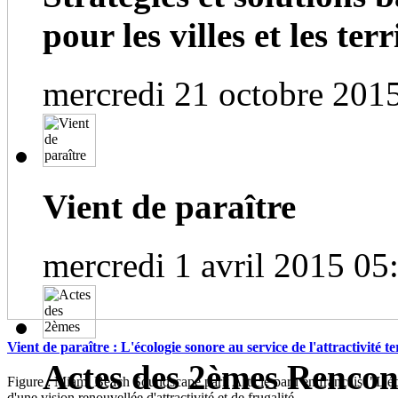
pour les villes et les terri
mercredi 21 octobre 201
Vient de paraître
mercredi 1 avril 2015 05
Vient de paraître : L'écologie sonore au service de l'attractivité te
Actes des 2èmes Rencont
Figure : Miami Beach Soundscape park Article paru en français "L'éc
d'une vision renouvellée d'attractivité et de frugalité...