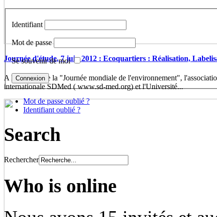
Identifiant
Mot de passe
Journée d'étude, 7 juin 2012 : Ecoquartiers : Réalisation, Labelis
Se souvenir de moi
A l'occasion de la "Journée mondiale de l'environnement", l'associatio
internationale SDMed ( www.sd-med.org) et l'Université...
Mot de passe oublié ?
Identifiant oublié ?
Search
Rechercher
Who is online