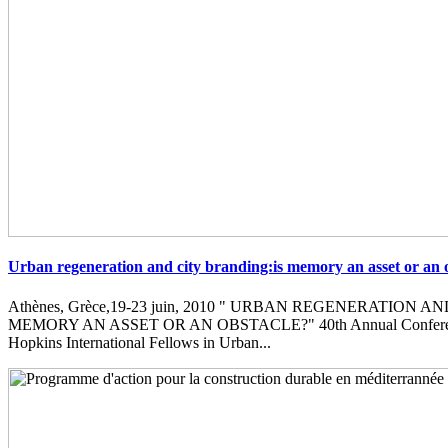
Urban regeneration and city branding:is memory an asset or an 
Athènes, Grèce,19-23 juin, 2010 " URBAN REGENERATION 
MEMORY AN ASSET OR AN OBSTACLE?" 40th Annual Conferenc
Hopkins International Fellows in Urban...