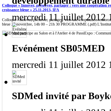
développement durable
Colloque « Innover, préserver, partager : vers une coopération r
croissance bleue » 25.11.2013, IFA
mercredi 11 juillet 2012 
Colloque : Innover, préserver, partager : vers une coopération renforc
bleue 25 novembre, 14h 00 – 21h 30 PROGRAMME (.pdf) L'Institut f
Evénément SB05MED
mercredi 11 juillet 2012 
SDMed invité par Bo