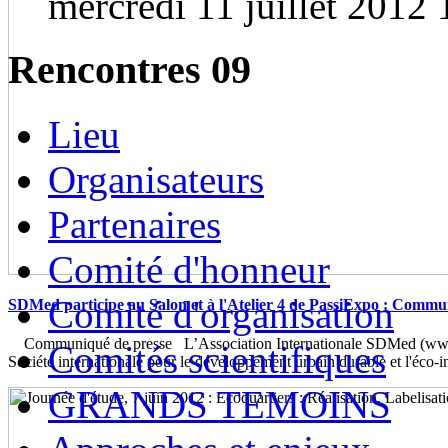
mercredi 11 juillet 2012 
Rencontres 09
Lieu
Organisateurs
Partenaires
Comité d'honneur
Comité d'organisation
SDMed participe au Salon et à l'Atelier 4 de PassiExpo : Commu
Communiqué de presse L’Association Internationale SDMed (www.
Comités scientifiques
Société internationale pour le développement urbain durable et l'éco-
GRANDS TEMOINS