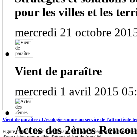
pour les villes et les terri
mercredi 21 octobre 201
Vient de paraître
mercredi 1 avril 2015 05
Vient de paraître : L'écologie sonore au service de l'attractivité te
Actes des 2èmes Rencont
Figure : Miami Beach Soundscape park Article paru en français "L'éc
d'une vision renouvellée d'attractivité et de frugalité...