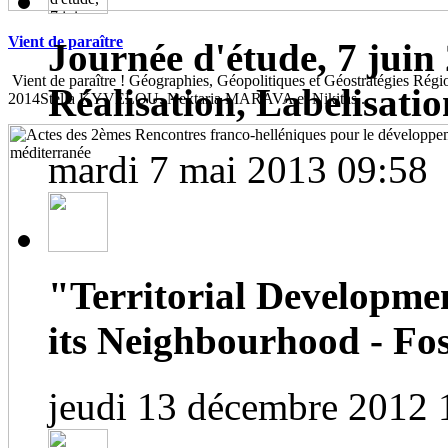
Vient de paraître
Journée d'étude, 7 juin 
Vient de paraître ! Géographies, Géopolitiques et Géostratégies Région
Réalisation, Labelisatio
2014Stella KYVELOU, Nektaria MARAVA et Nikitas...
mardi 7 mai 2013 09:58
"Territorial Developme
its Neighbourhood - Fos
jeudi 13 décembre 2012 