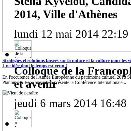
Stella Kyvelou, Candid
2014, Ville d'Athènes
lundi 12 mai 2014 22:19
Stratégies et solutions basées sur la nature et la culture pour les vil
Une idée dont le temps est venu !
Colloque de la Francoph
En l'occurence de l'Année Européenne du patrimoine culturel 2018
et avenir
Planning & Eco-innovation présente la Conférence Internationale...
jeudi 6 mars 2014 16:48