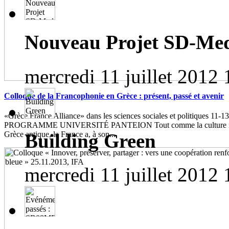
Nouveau Projet SD-Me
mercredi 11 juillet 2012 
Colloque de la Francophonie en Grèce : présent, passé et avenir
«Grèce France Alliance» dans les sciences sociales et politiques 11-1
PROGRAMME UNIVERSITÉ PANTEION Tout comme la culture franç
Building Green
Grèce antique, la France a, à son...
mercredi 11 juillet 2012 