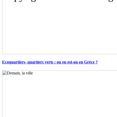
Ecoquartiers- quartiers verts : ou en est-on en Grèce ?