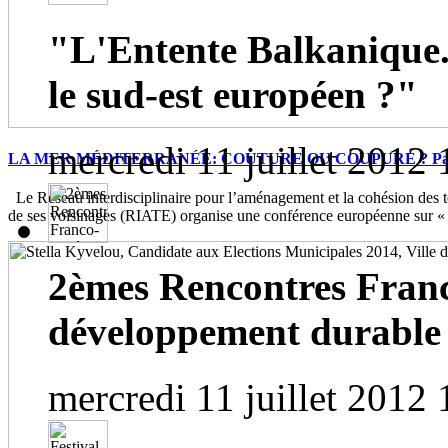
"L'Entente Balkanique.
le sud-est européen ?"
mercredi 11 juillet 2012 
LA MER MÉDITERRANÉE: COUTURE OU COUPURE ? Paris, 
Le Réseau interdisciplinaire pour l’aménagement et la cohésion des te
de ses voisinages (RIATE) organise une conférence européenne sur « 
2èmes Rencontres Franc
développement durable
mercredi 11 juillet 2012 