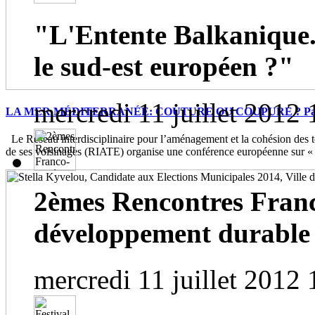
"L'Entente Balkanique.
le sud-est européen ?"
mercredi 11 juillet 2012 
LA MER MÉDITERRANÉE: COUTURE OU COUPURE ? Paris, 
Le Réseau interdisciplinaire pour l’aménagement et la cohésion des te
de ses voisinages (RIATE) organise une conférence européenne sur « 
2èmes Rencontres Franc
développement durable
mercredi 11 juillet 2012 