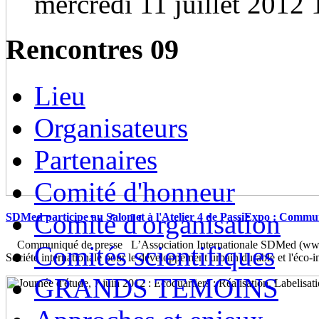
mercredi 11 juillet 2012 
Rencontres 09
Lieu
Organisateurs
Partenaires
Comité d'honneur
Comité d'organisation
SDMed participe au Salon et à l'Atelier 4 de PassiExpo : Commu
Communiqué de presse L’Association Internationale SDMed (www.
Comités scientifiques
Société internationale pour le développement urbain durable et l'éco-
GRANDS TEMOINS