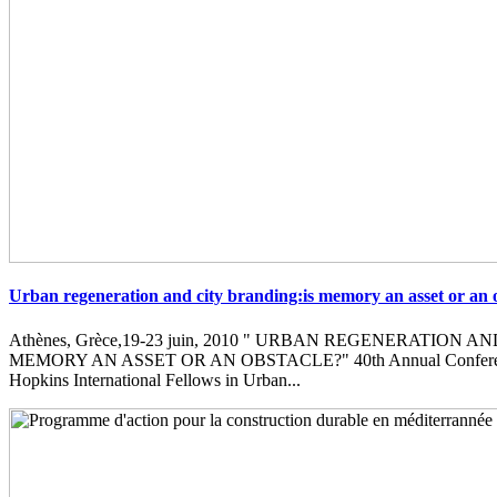
Urban regeneration and city branding:is memory an asset or an 
Athènes, Grèce,19-23 juin, 2010 " URBAN REGENERATION 
MEMORY AN ASSET OR AN OBSTACLE?" 40th Annual Conferenc
Hopkins International Fellows in Urban...