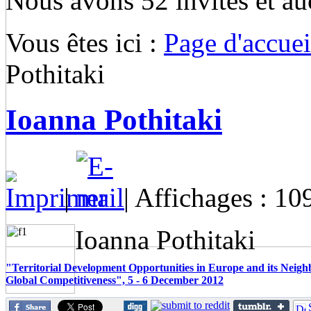
Nous avons 52 invités et a
Vous êtes ici :
Page d'accuei
Pothitaki
Ioanna Pothitaki
|
| Affichages : 10
Ioanna Pothitaki
"Territorial Development Opportunities in Europe and its Neigh
Global Competitiveness", 5 - 6 December 2012
How to foster Europe’s competitiveness and integration through coop