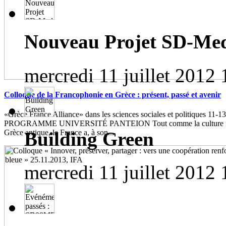
Nouveau Projet SD-Me
mercredi 11 juillet 2012 
Colloque de la Francophonie en Grèce : présent, passé et avenir
«Grèce France Alliance» dans les sciences sociales et politiques 11-1
PROGRAMME UNIVERSITÉ PANTEION Tout comme la culture franç
Building Green
Grèce antique, la France a, à son...
mercredi 11 juillet 2012 