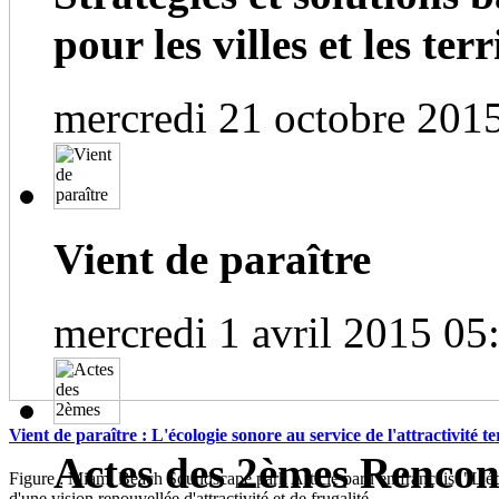
pour les villes et les terri
mercredi 21 octobre 201
Vient de paraître
mercredi 1 avril 2015 05
Vient de paraître : L'écologie sonore au service de l'attractivité te
Actes des 2èmes Rencont
Figure : Miami Beach Soundscape park Article paru en français "L'éc
d'une vision renouvellée d'attractivité et de frugalité...