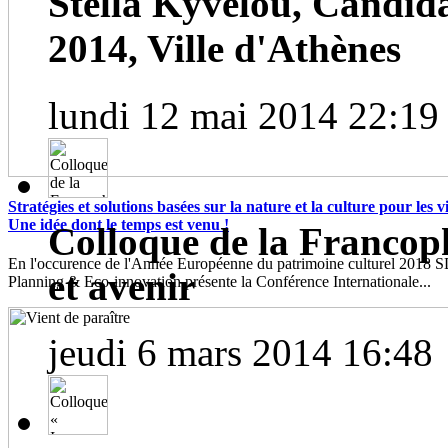
Stella Kyvelou, Candid
2014, Ville d'Athènes
lundi 12 mai 2014 22:19
Stratégies et solutions basées sur la nature et la culture pour les vil
Une idée dont le temps est venu !
Colloque de la Francoph
En l'occurence de l'Année Européenne du patrimoine culturel 2018
et avenir
Planning & Eco-innovation présente la Conférence Internationale...
jeudi 6 mars 2014 16:48