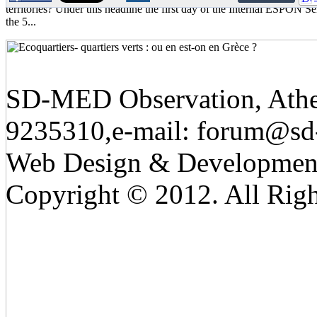
territories? Under this headline the first day of the Internal ESPON 
the 5...
SD-MED Observation, Athens
9235310,e-mail:
forum@sd
Web Design & Developmen
Copyright © 2012. All Righ