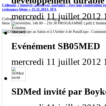
développement durable
Colloque « Innover, préserver, partager : vers une coopération r
croissance bleue » 25.11.2013, IFA
mercredi 11 juillet 2012 
Colloque : Innover, préserver, partager : vers une coopération renforc
bleue 25 novembre, 14h 00 – 21h 30 PROGRAMME (.pdf) L'Institut f
Evénément SB05MED
mercredi 11 juillet 2012 
SDMed invité par Bo