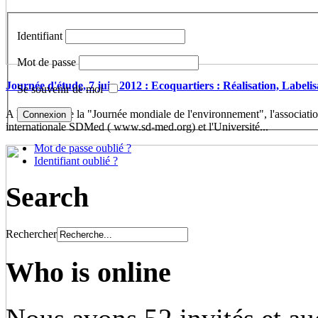
Identifiant
Mot de passe
Journée d'étude, 7 juin 2012 : Ecoquartiers : Réalisation, Labelis
Se souvenir de moi
A l'occasion de la "Journée mondiale de l'environnement", l'associatio
internationale SDMed ( www.sd-med.org) et l'Université...
Mot de passe oublié ?
Identifiant oublié ?
Search
Rechercher
Who is online