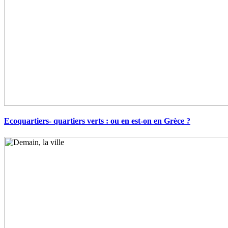
Ecoquartiers- quartiers verts : ou en est-on en Grèce ?