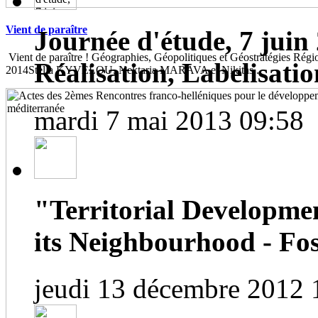
Vient de paraître
Journée d'étude, 7 juin 
Vient de paraître ! Géographies, Géopolitiques et Géostratégies Région
Réalisation, Labelisatio
2014Stella KYVELOU, Nektaria MARAVA et Nikitas...
mardi 7 mai 2013 09:58
"Territorial Developme
its Neighbourhood - Fos
jeudi 13 décembre 2012 