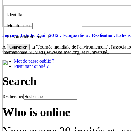
Identifiant
Mot de passe
Journée d'étude, 7 juin 2012 : Ecoquartiers : Réalisation, Labelis
Se souvenir de moi
A l'occasion de la "Journée mondiale de l'environnement", l'associatio
internationale SDMed ( www.sd-med.org) et l'Université...
Mot de passe oublié ?
Identifiant oublié ?
Search
Rechercher
Who is online