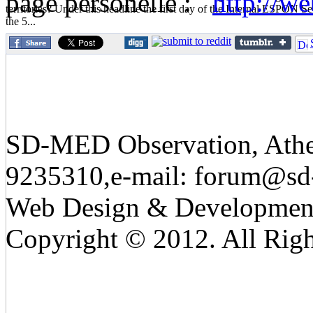
page personelle :
http://w
territories? Under this headline the first day of the Internal ESPON 
the 5...
SD-MED Observation, Athens
9235310,e-mail:
forum@sd
Web Design & Developmen
Copyright © 2012. All Righ