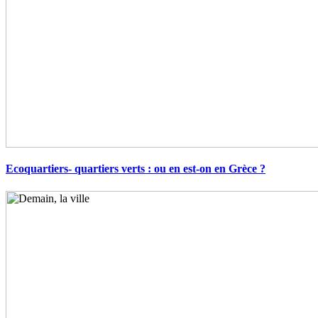
Ecoquartiers- quartiers verts : ou en est-on en Grèce ?