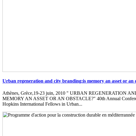
Urban regeneration and city branding:is memory an asset or an 
Athènes, Grèce,19-23 juin, 2010 " URBAN REGENERATION 
MEMORY AN ASSET OR AN OBSTACLE?" 40th Annual Conferenc
Hopkins International Fellows in Urban...