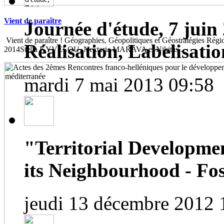
Vient de paraître
Journée d'étude, 7 juin 
Vient de paraître ! Géographies, Géopolitiques et Géostratégies Région
Réalisation, Labelisatio
2014Stella KYVELOU, Nektaria MARAVA et Nikitas...
mardi 7 mai 2013 09:58
"Territorial Developme
its Neighbourhood - Fos
jeudi 13 décembre 2012 