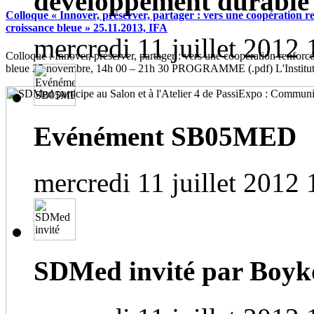
développement durable
Colloque « Innover, préserver, partager : vers une coopération r
croissance bleue » 25.11.2013, IFA
mercredi 11 juillet 2012 
Colloque : Innover, préserver, partager : vers une coopération renforc
bleue 25 novembre, 14h 00 – 21h 30 PROGRAMME (.pdf) L'Institut f
Evénément SB05MED
mercredi 11 juillet 2012 
SDMed invité par Bo