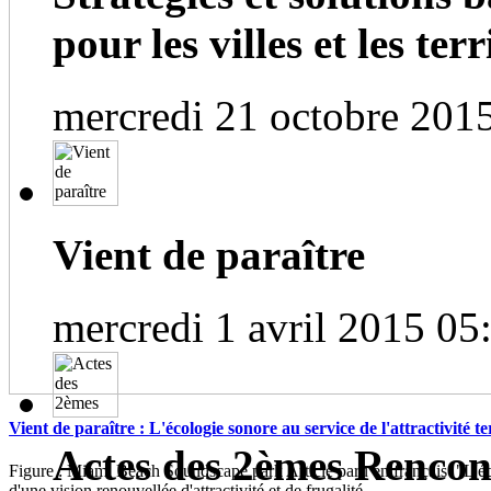
pour les villes et les terri
mercredi 21 octobre 201
Vient de paraître
mercredi 1 avril 2015 05
Vient de paraître : L'écologie sonore au service de l'attractivité te
Actes des 2èmes Rencont
Figure : Miami Beach Soundscape park Article paru en français "L'éc
d'une vision renouvellée d'attractivité et de frugalité...