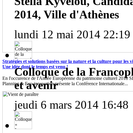
Stella Kyvelou, Candid
2014, Ville d'Athènes
lundi 12 mai 2014 22:19
Stratégies et solutions basées sur la nature et la culture pour les vil
Une idée dont le temps est venu !
Colloque de la Francoph
En l'occurence de l'Année Européenne du patrimoine culturel 2018
et avenir
Planning & Eco-innovation présente la Conférence Internationale...
jeudi 6 mars 2014 16:48