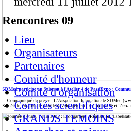
mercredi 11 juillet 2012 
Rencontres 09
Lieu
Organisateurs
Partenaires
Comité d'honneur
Comité d'organisation
SDMed participe au Salon et à l'Atelier 4 de PassiExpo : Commu
Communiqué de presse L’Association Internationale SDMed (www.
Comités scientifiques
Société internationale pour le développement urbain durable et l'éco-
GRANDS TEMOINS