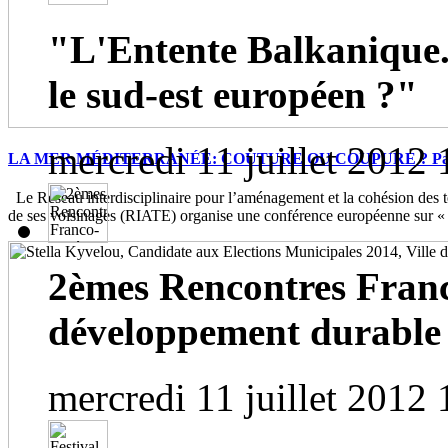
"L'Entente Balkanique.
le sud-est européen ?"
mercredi 11 juillet 2012 
LA MER MÉDITERRANÉE: COUTURE OU COUPURE ? Paris, 
Le Réseau interdisciplinaire pour l’aménagement et la cohésion des te
de ses voisinages (RIATE) organise une conférence européenne sur « 
2èmes Rencontres Franc
développement durable
mercredi 11 juillet 2012 