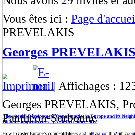
Nous avons 29 invités et a
Vous êtes ici :
Page d'accuei
PREVELAKIS
Georges PREVELAKI
|
| Affichages : 12
Georges PREVELAKIS, Profe
Panthéon-Sorbonne
"Territorial Development Opportunities in Europe and its Neigh
Global Competitiveness", 5 - 6 December 2012
How to foster Europe’s competitiveness and integration through coop