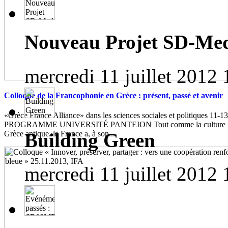
Nouveau Projet SD-Me
mercredi 11 juillet 2012 
Colloque de la Francophonie en Grèce : présent, passé et avenir
«Grèce France Alliance» dans les sciences sociales et politiques 11-1
PROGRAMME UNIVERSITÉ PANTEION Tout comme la culture franç
Building Green
Grèce antique, la France a, à son...
mercredi 11 juillet 2012 