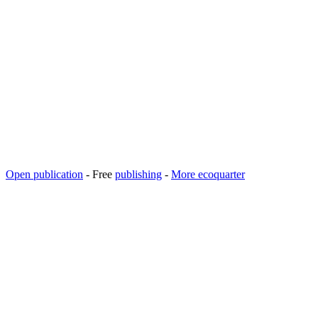
Open publication
- Free
publishing
-
More ecoquarter