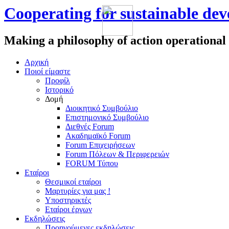
Cooperating for sustainable de
Making a philosophy of action operational
Αρχική
Πoιοί είμαστε
Προφίλ
Ιστορικό
Δομή
Διοικητικό Συμβούλιο
Επιστημονικό Συμβούλιο
Διεθνές Forum
Ακαδημαϊκό Forum
Forum Επιχειρήσεων
Forum Πόλεων & Περιφερειών
FORUM Τύπου
Εταίροι
Θεσμικοί εταίροι
Μαρτυρίες για μας !
Υποστηρικτές
Εταίροι έργων
Εκδηλώσεις
Προηγούμενες εκδηλώσεις