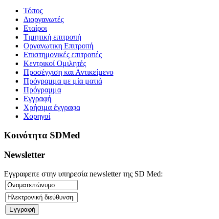
Τόπος
Διοργανωτές
Εταίροι
Tιμητική επιτροπή
Οργανωτικη Επιτροπή
Επιστημονικές επιτροπές
Κεντρικοί Ομιλητές
Προσέγγιση και Αντικείμενο
Πρόγραμμα με μία ματιά
Πρόγραμμα
Εγγραφή
Χρήσιμα έγγραφα
Χορηγοί
Kοινότητα SDMed
Newsletter
Εγγραφειτε στην υπηρεσία newsletter της SD Med: