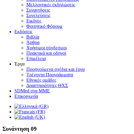
Μελλοντικές εκδηλώσεις
Συναντήσεις
Συνελεύσεις
Εικόνες
Φοιτητικό Φόρουμ
Εκδόσεις
Βιβλία
Άρθρα
Χρήσιμοι σύνδεσμοι
Πρακτικά και οδηγοί
Επιμέλεια
Έργα
Προηγούμενα σχέδια και έργα
Τρέχοντα Προγράμματα
Εθνικές ομάδες
Δραστηριότητες ΘΧΣ
SDMed στα ΜΜΕ
Επικοινωνία
Συνάντηση 09