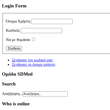
Login Form
Όνομα Χρήστη
Κωδικός
Να με θυμάσαι
Ξεχάσατε τον κωδικό σας;
Ξεχάσατε το όνομα χρήστη;
Oμάδα SDMed
Search
Αναζήτηση...
Who is online